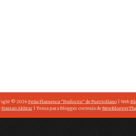
right ©
2026
Peña Flamenca "Fosforito" de Puertollano
| Web
Bl
e
Hassan Akhtar
| Tema para Blogger cortesía de
NewBloggerTh