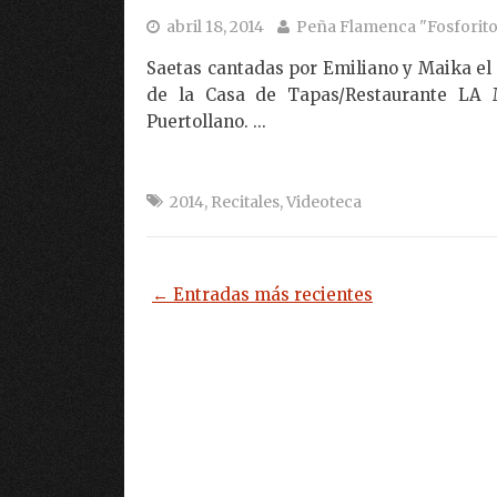
abril 18, 2014
Peña Flamenca "Fosforito
Saetas cantadas por Emiliano y Maika el 
de la Casa de Tapas/Restaurante LA
Puertollano. ...
2014
,
Recitales
,
Videoteca
← Entradas más recientes