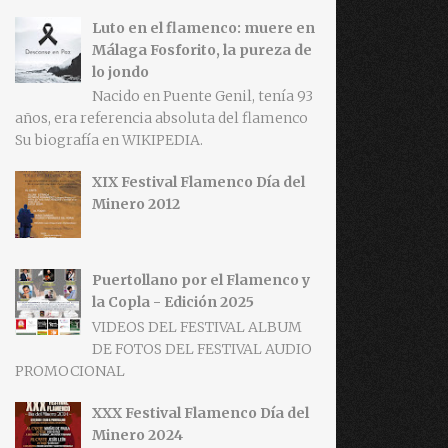
Luto en el flamenco: muere en
Málaga Fosforito, la pureza de
lo jondo
Nacido en Puente Genil, tenía 93
años, era referencia absoluta del flamenco
Su biografía en WIKIPEDIA.
XIX Festival Flamenco Día del
Minero 2012
Puertollano por el Flamenco y
la Copla - Edición 2025
VIDEOS DEL FESTIVAL ALBUM
DE FOTOS DEL FESTIVAL AUDIO
PROMOCIONAL
XXX Festival Flamenco Día del
Minero 2024