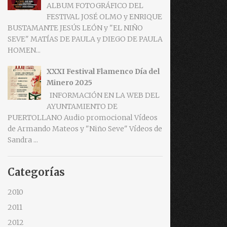
ALBUM FOTOGRÁFICO DEL
FESTIVAL JOSÉ OLMO y ENRIQUE
BUSTAMANTE JESÚS LEÓN y "EL NIÑO
SEVE" MATÍAS DE PAULA y DIEGO DE PAULA
HOMEN...
XXXI Festival Flamenco Día del
Minero 2025
INFORMACIÓN EN LA WEB DEL
AYUNTAMIENTO DE
PUERTOLLANO Audio promocional Vídeos
de Armando Mateos y "Niño Seve" Vídeos de
Sandra ...
Categorías
2010
2011
2012