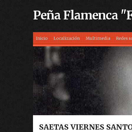
Peña Flamenca "Fo
Skip to content
Inicio
Localización
Multimedia
Redes s
SAETAS VIERNES SANTO