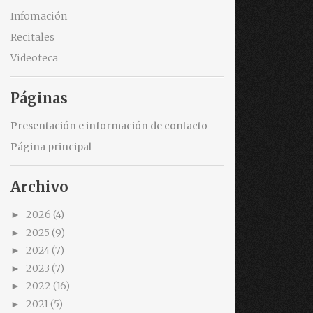
Infomación
Recitales
Videoteca
Páginas
Presentación e información de contacto
Página principal
Archivo
2026
(4)
►
2025
(9)
►
2024
(7)
►
2023
(7)
►
2022
(16)
►
2021
(5)
►