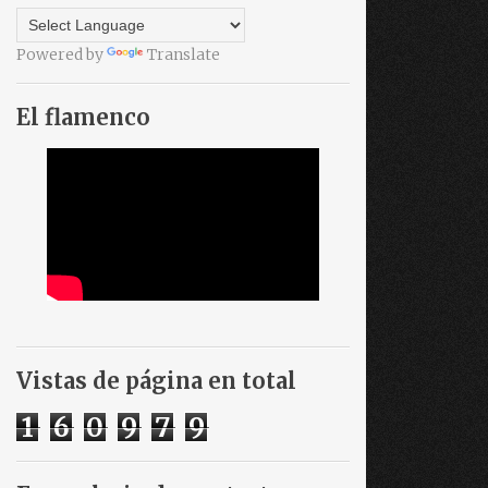
Powered by
Translate
El flamenco
Vistas de página en total
1
6
0
9
7
9