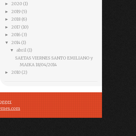
2020
(1)
►
2019
(5)
►
2018
(6)
►
2017
(10)
►
2016
(3)
►
2014
(1)
▼
abril
(1)
▼
SAETAS VIERNES SANTO EMILIANO y
MAIKA 18/04/2014
2010
(2)
►
ogger
emes.com