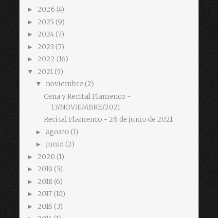
2026
(4)
►
2025
(9)
►
2024
(7)
►
2023
(7)
►
2022
(16)
►
2021
(5)
▼
noviembre
(2)
▼
Cena y Recital Flamenco -
13/NOVIEMBRE/2021
Recital Flamenco - 26 de junio de 2021
agosto
(1)
►
junio
(2)
►
2020
(1)
►
2019
(5)
►
2018
(6)
►
2017
(10)
►
2016
(3)
►