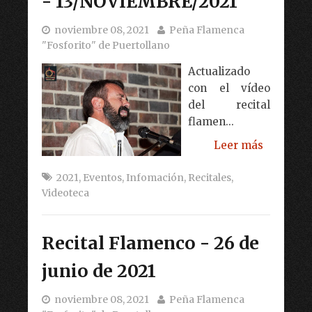
- 13/NOVIEMBRE/2021
noviembre 08, 2021
Peña Flamenca
"Fosforito" de Puertollano
Actualizado
con el vídeo
del recital
flamen...
Leer más
2021
,
Eventos
,
Infomación
,
Recitales
,
Videoteca
Recital Flamenco - 26 de
junio de 2021
noviembre 08, 2021
Peña Flamenca