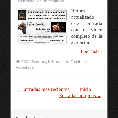
"Fosforito" de Puertollano
Hemos
actualizado
esta entrada
con el vídeo
completo de la
actuación:...
Leer más
2021
,
Eventos
,
Infomación
,
Recitales
,
Videoteca
← Entradas más recientes
Inicio
Entradas antiguas →