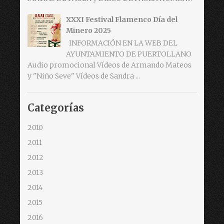
XXXI Festival Flamenco Día del
Minero 2025
INFORMACIÓN EN LA WEB DEL
AYUNTAMIENTO DE PUERTOLLANO
Audio promocional Vídeos de Armando Mateos
y "Niño Seve" Vídeos de Sandra ...
Categorías
2010
2011
2012
2013
2014
2015
2016