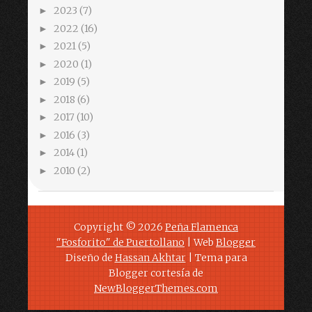
2023
(7)
►
2022
(16)
►
2021
(5)
►
2020
(1)
►
2019
(5)
►
2018
(6)
►
2017
(10)
►
2016
(3)
►
2014
(1)
►
2010
(2)
►
Copyright ©
2026
Peña Flamenca
"Fosforito" de Puertollano
| Web
Blogger
Diseño de
Hassan Akhtar
| Tema para
Blogger cortesía de
NewBloggerThemes.com