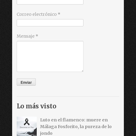
Correo electrónico
*
Mensaje
*
Lo más visto
Luto en el flamenco: muere en
Málaga Fosforito, la pureza de lo
jondo