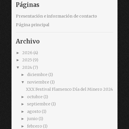
Páginas
Presentación e información de contacto
Página principal
Archivo
2026
(4)
►
2025
(9)
►
2024
(7)
▼
diciembre
(1)
►
noviembre
(1)
▼
XXX Festival Flamenco Día del Minero 2024
octubre
(1)
►
septiembre
(1)
►
agosto
(1)
►
junio
(1)
►
febrero
(1)
►