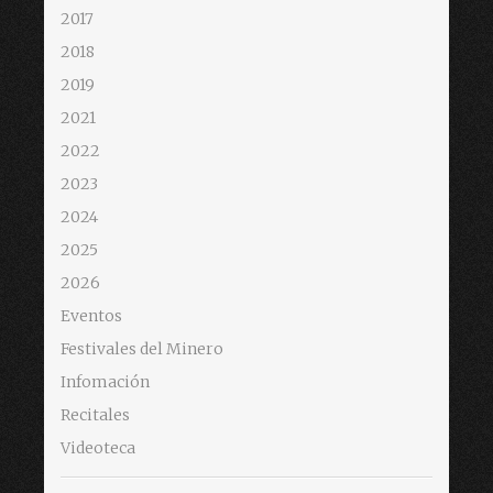
2017
2018
2019
2021
2022
2023
2024
2025
2026
Eventos
Festivales del Minero
Infomación
Recitales
Videoteca