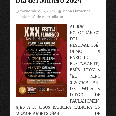
Día del Minero 2024
noviembre 15, 2024
Peña Flamenca
"Fosforito" de Puertollano
ALBUM
FOTOGRÁFICO
DEL
FESTIVALJOSÉ
OLMO y
ENRIQUE
BUSTAMANTEJ
ESÚS LEÓN y
"EL NIÑO
SEVE"MATÍAS
DE PAULA y
DIEGO DE
PAULAHOMEN
AJES A D. JESÚS BARRERA CABRERA (IN
MEMORIAM)RESEÑAS DE